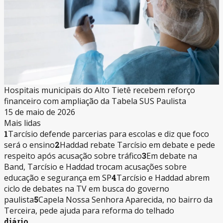
Hospitais municipais do Alto Tietê recebem reforço
financeiro com ampliação da Tabela SUS Paulista
15 de maio de 2026
Mais lidas
1
Tarcísio defende parcerias para escolas e diz que foco
será o ensino
2
Haddad rebate Tarcísio em debate e pede
respeito após acusação sobre tráfico
3
Em debate na
Band, Tarcísio e Haddad trocam acusações sobre
educação e segurança em SP
4
Tarcísio e Haddad abrem
ciclo de debates na TV em busca do governo
paulista
5
Capela Nossa Senhora Aparecida, no bairro da
Terceira, pede ajuda para reforma do telhado
diário