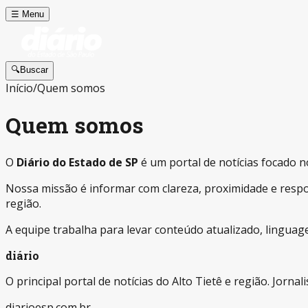
☰
Menu
🔍
Buscar
Início
/
Quem somos
Quem somos
O
Diário do Estado de SP
é um portal de notícias focado n
Nossa missão é informar com clareza, proximidade e respon
região.
A equipe trabalha para levar conteúdo atualizado, linguage
diário
O principal portal de notícias do Alto Tietê e região. Jorn
diarioesp.com.br