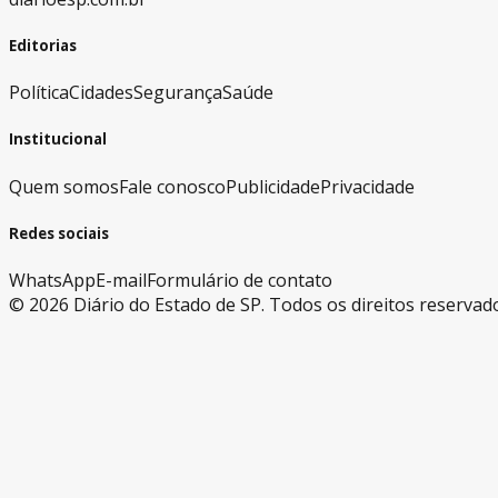
Editorias
Política
Cidades
Segurança
Saúde
Institucional
Quem somos
Fale conosco
Publicidade
Privacidade
Redes sociais
WhatsApp
E-mail
Formulário de contato
©
2026
Diário do Estado de SP. Todos os direitos reservad