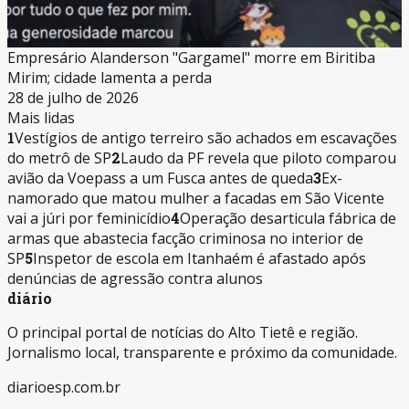
Empresário Alanderson "Gargamel" morre em Biritiba
Mirim; cidade lamenta a perda
28 de julho de 2026
Mais lidas
1
Vestígios de antigo terreiro são achados em escavações
do metrô de SP
2
Laudo da PF revela que piloto comparou
avião da Voepass a um Fusca antes de queda
3
Ex-
namorado que matou mulher a facadas em São Vicente
vai a júri por feminicídio
4
Operação desarticula fábrica de
armas que abastecia facção criminosa no interior de
SP
5
Inspetor de escola em Itanhaém é afastado após
denúncias de agressão contra alunos
diário
O principal portal de notícias do Alto Tietê e região.
Jornalismo local, transparente e próximo da comunidade.
diarioesp.com.br