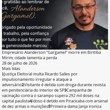
Empresário Alanderson "Gargamel" morre em Biritiba
Mirim; cidade lamenta a perda
28 de julho de 2026
Mais lidas
1
Justiça Eleitoral multa Ricardo Salles por
impulsionamento irregular e ataque a
adversário
2
Visitante é detida com droga durante revista
em penitenciária do interior de SP
3
Campanha de
vacinação contra o sarampo supera 292 mil doses na
capital paulista
4
Idoso é detido em Piracicaba com arsenal
de dez armas e munições
5
Primeira-dama Janja ironiza