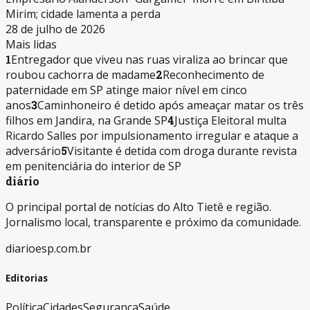
Mirim; cidade lamenta a perda
28 de julho de 2026
Mais lidas
1
Entregador que viveu nas ruas viraliza ao brincar que
roubou cachorra de madame
2
Reconhecimento de
paternidade em SP atinge maior nível em cinco
anos
3
Caminhoneiro é detido após ameaçar matar os três
filhos em Jandira, na Grande SP
4
Justiça Eleitoral multa
Ricardo Salles por impulsionamento irregular e ataque a
adversário
5
Visitante é detida com droga durante revista
em penitenciária do interior de SP
diário
O principal portal de notícias do Alto Tietê e região.
Jornalismo local, transparente e próximo da comunidade.
diarioesp.com.br
Editorias
Política
Cidades
Segurança
Saúde