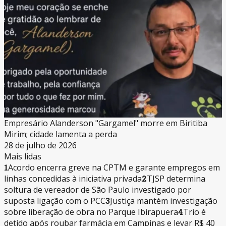
Empresário Alanderson "Gargamel" morre em Biritiba
Mirim; cidade lamenta a perda
28 de julho de 2026
Mais lidas
1
Acordo encerra greve na CPTM e garante empregos em
linhas concedidas à iniciativa privada
2
TJSP determina
soltura de vereador de São Paulo investigado por
suposta ligação com o PCC
3
Justiça mantém investigação
sobre liberação de obra no Parque Ibirapuera
4
Trio é
detido após roubar farmácia em Campinas e levar R$ 40