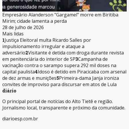
Empresário Alanderson "Gargamel" morre em Biritiba
Mirim; cidade lamenta a perda
28 de julho de 2026
Mais lidas
1
Justiça Eleitoral multa Ricardo Salles por
impulsionamento irregular e ataque a
adversário
2
Visitante é detida com droga durante revista
em penitenciária do interior de SP
3
Campanha de
vacinação contra o sarampo supera 292 mil doses na
capital paulista
4
Idoso é detido em Piracicaba com arsenal
de dez armas e munições
5
Primeira-dama Janja ironiza
convites de improviso para discursar em atos de Lula
diário
O principal portal de notícias do Alto Tietê e região.
Jornalismo local, transparente e próximo da comunidade.
diarioesp.com.br