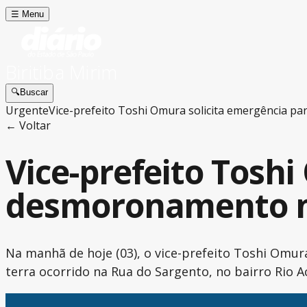
☰
Menu
Biritiba Mirim
🔍
Buscar
Urgente
Vice-prefeito Toshi Omura solicita emergência 
← Voltar
Vice-prefeito Tosh
desmoronamento n
Na manhã de hoje (03), o vice-prefeito Toshi Om
terra ocorrido na Rua do Sargento, no bairro Rio A