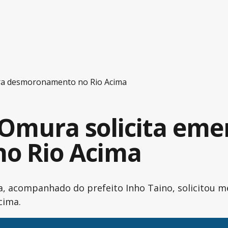
para desmoronamento no Rio Acima
i Omura solicita eme
o Rio Acima
ura, acompanhado do prefeito Inho Taino, solicito
cima.