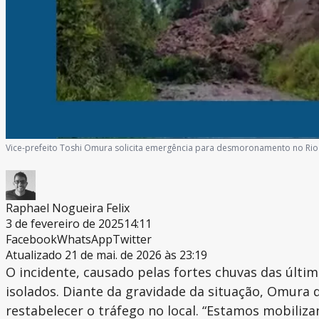
Vice-prefeito Toshi Omura solicita emergência para desmoronamento no Ri
Raphael Nogueira Felix
3 de fevereiro de 2025
14:11
Facebook
WhatsApp
Twitter
Atualizado 21 de mai. de 2026 às 23:19
O incidente, causado pelas fortes chuvas das últi
isolados. Diante da gravidade da situação, Omura
restabelecer o tráfego no local. “Estamos mobiliz