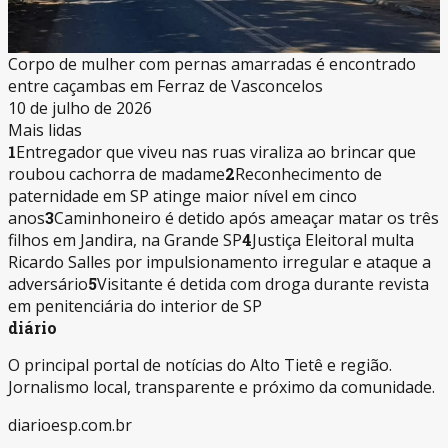
Corpo de mulher com pernas amarradas é encontrado
entre caçambas em Ferraz de Vasconcelos
10 de julho de 2026
Mais lidas
1
Entregador que viveu nas ruas viraliza ao brincar que
roubou cachorra de madame
2
Reconhecimento de
paternidade em SP atinge maior nível em cinco
anos
3
Caminhoneiro é detido após ameaçar matar os três
filhos em Jandira, na Grande SP
4
Justiça Eleitoral multa
Ricardo Salles por impulsionamento irregular e ataque a
adversário
5
Visitante é detida com droga durante revista
em penitenciária do interior de SP
diário
O principal portal de notícias do Alto Tietê e região.
Jornalismo local, transparente e próximo da comunidade.
diarioesp.com.br