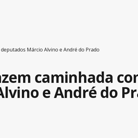
 deputados Márcio Alvino e André do Prado
fazem caminhada co
lvino e André do P