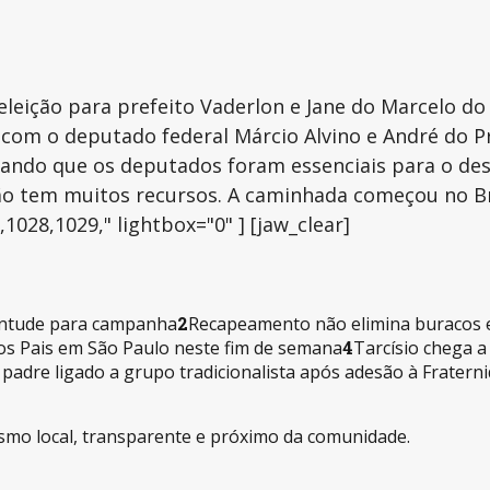
eleição para prefeito Vaderlon e Jane do Marcelo do
om o deputado federal Márcio Alvino e André do P
rando que os deputados foram essenciais para o 
 tem muitos recursos. A caminhada começou no Brag
1028,1029," lightbox="0" ] [jaw_clear]
ventude para campanha
2
Recapeamento não elimina buracos e 
os Pais em São Paulo neste fim de semana
4
Tarcísio chega 
padre ligado a grupo tradicionalista após adesão à Fraterni
alismo local, transparente e próximo da comunidade.