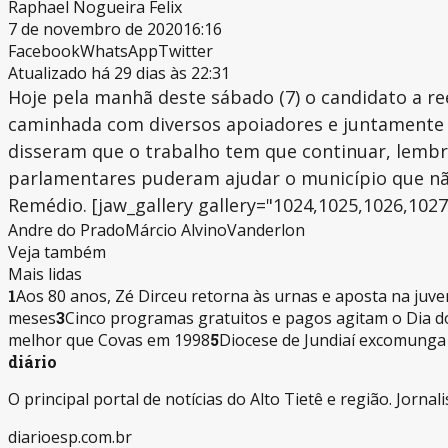
Raphael Nogueira Felix
7 de novembro de 2020
16:16
Facebook
WhatsApp
Twitter
Atualizado há 29 dias às 22:31
Hoje pela manhã deste sábado (7) o candidato a re
caminhada com diversos apoiadores e juntamente c
disseram que o trabalho tem que continuar, lemb
parlamentares puderam ajudar o município que não
Remédio. [jaw_gallery gallery="1024,1025,1026,1027,
Andre do Prado
Márcio Alvino
Vanderlon
Veja também
Mais lidas
1
Aos 80 anos, Zé Dirceu retorna às urnas e aposta na ju
meses
3
Cinco programas gratuitos e pagos agitam o Dia d
melhor que Covas em 1998
5
Diocese de Jundiaí excomunga 
diário
O principal portal de notícias do Alto Tietê e região. Jorn
diarioesp.com.br