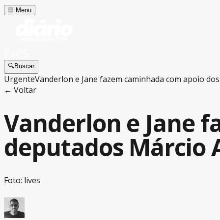
☰
Menu
lives
🔍
Buscar
Urgente
Vanderlon e Jane fazem caminhada com apoio dos
← Voltar
Vanderlon e Jane 
deputados Márcio A
Foto: lives