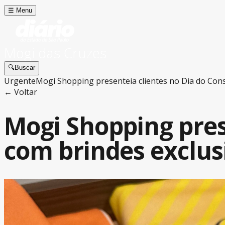
☰
Menu
Mogi das Cruzes
🔍
Buscar
Urgente
Mogi Shopping presenteia clientes no Dia do Cons
← Voltar
Mogi Shopping pres
com brindes exclus