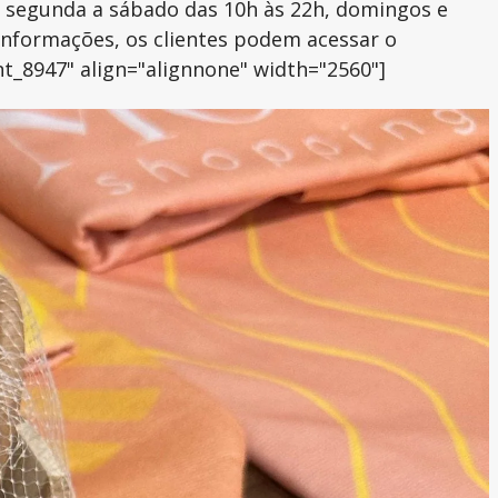
e segunda a sábado das 10h às 22h, domingos e
 informações, os clientes podem acessar o
ment_8947" align="alignnone" width="2560"]