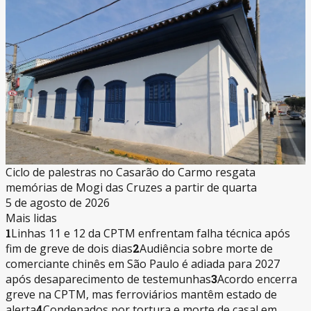
Ciclo de palestras no Casarão do Carmo resgata
memórias de Mogi das Cruzes a partir de quarta
5 de agosto de 2026
Mais lidas
1
Linhas 11 e 12 da CPTM enfrentam falha técnica após
fim de greve de dois dias
2
Audiência sobre morte de
comerciante chinês em São Paulo é adiada para 2027
após desaparecimento de testemunhas
3
Acordo encerra
greve na CPTM, mas ferroviários mantêm estado de
alerta
4
Condenados por tortura e morte de casal em