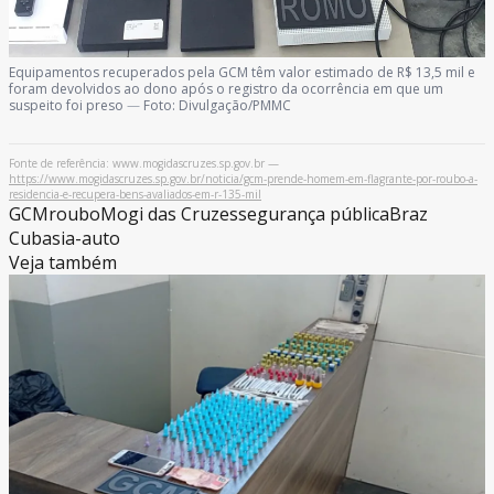
Equipamentos recuperados pela GCM têm valor estimado de R$ 13,5 mil e
foram devolvidos ao dono após o registro da ocorrência em que um
suspeito foi preso
—
Foto: Divulgação/PMMC
Fonte de referência: www.mogidascruzes.sp.gov.br —
https://www.mogidascruzes.sp.gov.br/noticia/gcm-prende-homem-em-flagrante-por-roubo-a-
residencia-e-recupera-bens-avaliados-em-r-135-mil
GCM
roubo
Mogi das Cruzes
segurança pública
Braz
Cubas
ia-auto
Veja também