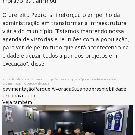
moradores”, afirmou.
O prefeito Pedro Ishi reforçou o empenho da
administração em transformar a infraestrutura
viária do município. “Estamos mantendo nossa
agenda de vistorias e reuniões com a população,
para ver de perto tudo que está acontecendo na
cidade e deixar todos a par dos projetos em
execução”, disse.
Fonte de referência: Suzano —
https://suzano.sp.gov.br/prefeito-vistoria-obras-de-
pavimentacao-no-parque-alvorada
pavimentação
Parque Alvorada
Suzano
obras
mobilidade
urbana
ia-auto
Veja também