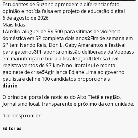
Estudantes de Suzano aprendem a diferenciar fato,
opinião e notícia falsa em projeto de educação digital
6 de agosto de 2026
Mais lidas
1
Auxílio-aluguel de R$ 500 para vítimas de violência
doméstica em SP completa dois anos
2
Fim de semana em
SP tem Nando Reis, Don L, Gaby Amarantos e festival
para gateiros
3
PF aponta omissão deliberada da Voepass
em manutenção e burla à fiscalização
4
Defesa Civil
registra ventos de 97 km/h no litoral sul e monta
gabinete de crise
5
Agir lança Edjane Lima ao governo
paulista e define 100 candidatos proporcionais
diário
O principal portal de notícias do Alto Tietê e região.
Jornalismo local, transparente e próximo da comunidade.
diarioesp.com.br
Editorias