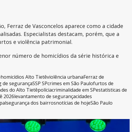
ião, Ferraz de Vasconcelos aparece como a cidade
nalisadas. Especialistas destacam, porém, que a
os e violência patrimonial.
nor número de homicídios da série histórica e
e
homicídios Alto Tietê
violência urbana
Ferraz de
g de segurança
SSP SP
crimes em São Paulo
furtos de
ades do Alto Tietê
polícia
criminalidade em SP
estatísticas de
tê 2026
levantamento de segurança
cidades
pal
segurança dos bairros
notícias de hoje
São Paulo