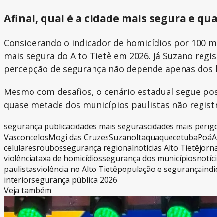
Afinal, qual é a cidade mais segura e qua
Considerando o indicador de homicídios por 100 mi
mais segura do Alto Tietê em 2026. Já Suzano regis
percepção de segurança não depende apenas dos h
Mesmo com desafios, o cenário estadual segue posi
quase metade dos municípios paulistas não regist
segurança pública
cidades mais seguras
cidades mais perig
Vasconcelos
Mogi das Cruzes
Suzano
Itaquaquecetuba
Poá
A
celulares
roubos
segurança regional
notícias Alto Tietê
jorna
violência
taxa de homicídios
segurança dos municípios
notíc
paulistas
violência no Alto Tietê
população e segurança
ind
interior
segurança pública 2026
Veja também