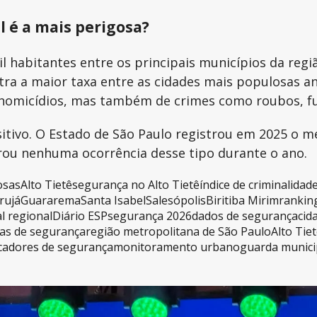
l é a mais perigosa?
l habitantes entre os principais municípios da reg
tra a maior taxa entre as cidades mais populosas a
omicídios, mas também de crimes como roubos, furt
tivo. O Estado de São Paulo registrou em 2025 o me
rou nenhuma ocorrência desse tipo durante o ano.
osas
Alto Tietê
segurança no Alto Tietê
índice de criminalidad
rujá
Guararema
Santa Isabel
Salesópolis
Biritiba Mirim
rankin
l regional
Diário ESP
segurança 2026
dados de segurança
cid
ias de segurança
região metropolitana de São Paulo
Alto Tie
icadores de segurança
monitoramento urbano
guarda munici