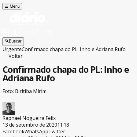
☰
Menu
Biritiba Mirim
🔍
Buscar
Urgente
Confirmado chapa do PL: Inho e Adriana Rufo
← Voltar
Confirmado chapa do PL: Inho e
Adriana Rufo
Foto: Biritiba Mirim
Raphael Nogueira Felix
13 de setembro de 2020
11:18
Facebook
WhatsApp
Twitter