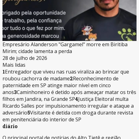
Empresário Alanderson "Gargamel" morre em Biritiba
Mirim; cidade lamenta a perda
28 de julho de 2026
Mais lidas
1
Entregador que viveu nas ruas viraliza ao brincar que
roubou cachorra de madame
2
Reconhecimento de
paternidade em SP atinge maior nível em cinco
anos
3
Caminhoneiro é detido após ameaçar matar os três
filhos em Jandira, na Grande SP
4
Justiça Eleitoral multa
Ricardo Salles por impulsionamento irregular e ataque a
adversário
5
Visitante é detida com droga durante revista
em penitenciária do interior de SP
diário
O principal portal de notícias do Alto Tietê e região.