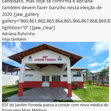
candidato, mas hoje se confirma e Adriana
também devem fazer barulho nesta eleição de
2020. [jaw_gallery
gallery="860,861,862,863,864,865,866,867,868,869,8
lightbox="0" ] [jaw_clear]
Adriana Rufo
Inho
Veja também
ESF do Jardim Yoneda passa a contar com nova médica do
Programa Mais Médicos