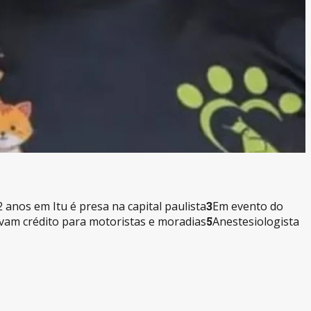
anos em Itu é presa na capital paulista
3
Em evento do
vam crédito para motoristas e moradias
5
Anestesiologista