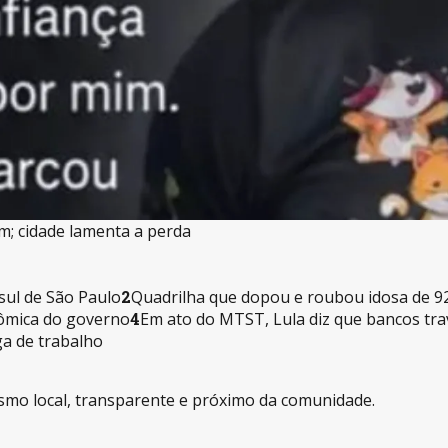
m; cidade lamenta a perda
sul de São Paulo
2
Quadrilha que dopou e roubou idosa de 92 
nômica do governo
4
Em ato do MTST, Lula diz que bancos tra
ga de trabalho
alismo local, transparente e próximo da comunidade.