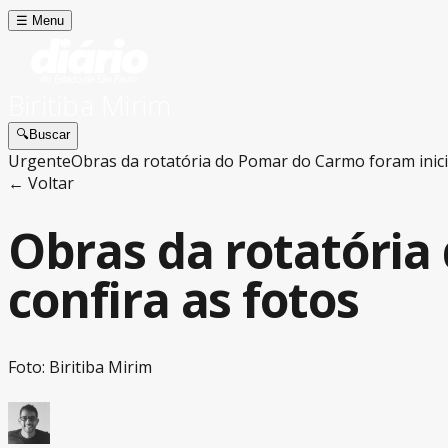
☰
Menu
Biritiba Mirim
🔍
Buscar
Urgente
Obras da rotatória do Pomar do Carmo foram inicia
← Voltar
Obras da rotatória
confira as fotos
Foto: Biritiba Mirim