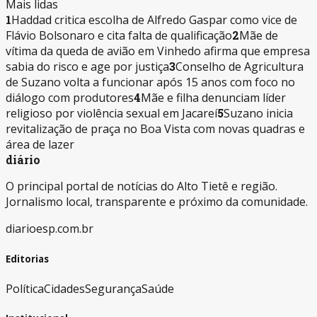
Mais lidas
1
Haddad critica escolha de Alfredo Gaspar como vice de
Flávio Bolsonaro e cita falta de qualificação
2
Mãe de
vítima da queda de avião em Vinhedo afirma que empresa
sabia do risco e age por justiça
3
Conselho de Agricultura
de Suzano volta a funcionar após 15 anos com foco no
diálogo com produtores
4
Mãe e filha denunciam líder
religioso por violência sexual em Jacareí
5
Suzano inicia
revitalização de praça no Boa Vista com novas quadras e
área de lazer
diário
O principal portal de notícias do Alto Tietê e região.
Jornalismo local, transparente e próximo da comunidade.
diarioesp.com.br
Editorias
Política
Cidades
Segurança
Saúde