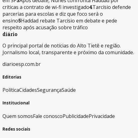
em SP
3
Após debate, Nunes confronta Haddad por
críticas a contrato de wi-fi investigado
4
Tarcísio defende
parcerias para escolas e diz que foco será o
ensino
5
Haddad rebate Tarcísio em debate e pede
respeito após acusação sobre tráfico
diário
O principal portal de notícias do Alto Tietê e região.
Jornalismo local, transparente e próximo da comunidade.
diarioesp.com.br
Editorias
Política
Cidades
Segurança
Saúde
Institucional
Quem somos
Fale conosco
Publicidade
Privacidade
Redes sociais