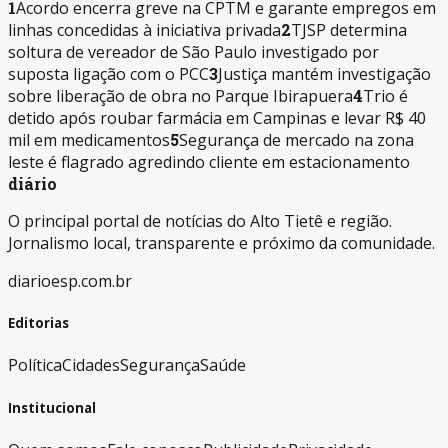
1
Acordo encerra greve na CPTM e garante empregos em
linhas concedidas à iniciativa privada
2
TJSP determina
soltura de vereador de São Paulo investigado por
suposta ligação com o PCC
3
Justiça mantém investigação
sobre liberação de obra no Parque Ibirapuera
4
Trio é
detido após roubar farmácia em Campinas e levar R$ 40
mil em medicamentos
5
Segurança de mercado na zona
leste é flagrado agredindo cliente em estacionamento
diário
O principal portal de notícias do Alto Tietê e região.
Jornalismo local, transparente e próximo da comunidade.
diarioesp.com.br
Editorias
Política
Cidades
Segurança
Saúde
Institucional