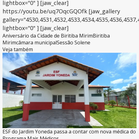
lightbox="0" ] [jaw_clear]
https://youtu.be/uq7OqcGQOfk [jaw_gallery
gallery="4530,4531,4532,4533,4534,4535,4536,4537,
lightbox="0" ] [jaw_clear]
Aniversário da Cidade de Biritiba Mirim
Biritiba
Mirim
câmara municipal
Sessão Solene
Veja também
ESF do Jardim Yoneda passa a contar com nova médica do
Programa Mais Médicos