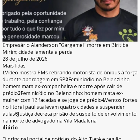
Empresário Alanderson "Gargamel" morre em Biritiba
Mirim; cidade lamenta a perda
28 de julho de 2026
Mais lidas
1
Vídeo mostra PMs retirando motorista de ônibus à força
durante abordagem em SP
2
Feminicídio no Belenzinho:
homem mata ex-companheira e morre após cair de
prédio
3
Feminicídio no Belenzinho: homem mata ex-
mulher com 12 facadas e se joga de prédio
4
Ventos fortes
no litoral paulista levam quatro cidades a suspender
aulas
5
Justiça decreta prisão de suspeito de envolvimento
na morte de advogado na Vila Madalena
diário
O principal portal de notícias do Alto Tietê e região.