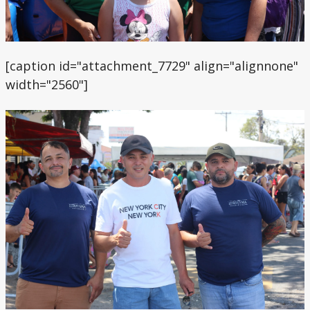
[caption id="attachment_7729" align="alignnone"
width="2560"]