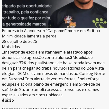
Empresário Alanderson "Gargamel" morre em Biritiba
Mirim; cidade lamenta a perda
28 de julho de 2026
Mais lidas
1
Inspetor de escola em Itanhaém é afastado após
denúncias de agressão contra alunos
2
Mobilidade
desigual: 37% dos paulistanos de baixa renda levam mais
de 1h para chegar ao trabalho
3
Moradores do Boa Vista
elogiam GCM e levam novas demandas ao Conseg Norte
em Suzano
4
Com alerta de ventos fortes, Enel reforça
equipes e aciona plano de emergência em SP
5
Rede de
saúde de Suzano amplia acesso a consultas e exames
especializados em cinco unidades
diário