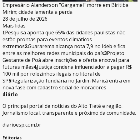
Empresário Alanderson "Gargamel" morre em Biritiba
Mirim; cidade lamenta a perda
28 de julho de 2026
Mais lidas
1
Pesquisa aponta que 65% das cidades paulistas não
estão prontas para eventos climáticos
extremos
2
Guararema alcança nota 7,9 no Ideb e fica
entre as melhores redes municipais do país
3
Projeto
Gestante de Poá abre inscrições e oferta enxoval para
futuras mães
4
Justiça condena influenciador a pagar R$
100 mil por rolezinhos ilegais no litoral de
SP
5
Regularização fundiária no Jardim Maricá entra em
nova fase com cadastro social de moradores
diário
O principal portal de notícias do Alto Tietê e região.
Jornalismo local, transparente e próximo da comunidade.
diarioesp.com.br
Editorias