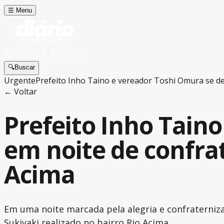
☰
Menu
Biritiba Mirim
🔍
Buscar
Urgente
Prefeito Inho Taino e vereador Toshi Omura se de
← Voltar
Prefeito Inho Tain
em noite de confrat
Acima
Em uma noite marcada pela alegria e confraterniz
Sukiyaki realizado no bairro Rio Acima.