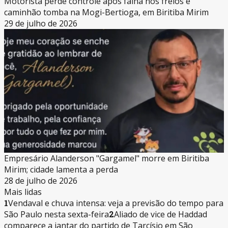
Motorista perde controle após falha nos freios e
caminhão tomba na Mogi-Bertioga, em Biritiba Mirim
29 de julho de 2026
Empresário Alanderson "Gargamel" morre em Biritiba
Mirim; cidade lamenta a perda
28 de julho de 2026
Mais lidas
1
Vendaval e chuva intensa: veja a previsão do tempo para
São Paulo nesta sexta-feira
2
Aliado de vice de Haddad
comparece a jantar do partido de Tarcísio em São