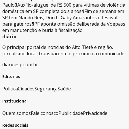
Paulo
3
Auxílio-aluguel de R$ 500 para vítimas de violência
doméstica em SP completa dois anos
4
Fim de semana em
SP tem Nando Reis, Don L, Gaby Amarantos e festival
para gateiros
5
PF aponta omissão deliberada da Voepass
em manutenção e burla à fiscalização
diário
O principal portal de notícias do Alto Tietê e região.
Jornalismo local, transparente e próximo da comunidade.
diarioesp.com.br
Editorias
Política
Cidades
Segurança
Saúde
Institucional
Quem somos
Fale conosco
Publicidade
Privacidade
Redes sociais