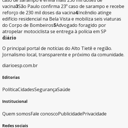
vacina
3
São Paulo confirma 23º caso de sarampo e recebe
reforço de 230 mil doses da vacina
4
Incêndio atinge
edifício residencial na Bela Vista e mobiliza seis viaturas
do Corpo de Bombeiros
5
Advogado foragido por
atropelar motociclista se entrega à polícia em SP
diário
O principal portal de notícias do Alto Tietê e região.
Jornalismo local, transparente e próximo da comunidade.
diarioesp.com.br
Editorias
Política
Cidades
Segurança
Saúde
Institucional
Quem somos
Fale conosco
Publicidade
Privacidade
Redes sociais