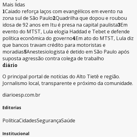
Mais lidas
1
Caiado reforça laços com evangélicos em evento na
zona sul de São Paulo
2
Quadrilha que dopou e roubou
idosa de 92 anos em Itu é presa na capital paulista
3
Em
evento do MTST, Lula elogia Haddad e Tebet e defende
política econômica do governo
4
Em ato do MTST, Lula diz
que bancos travam crédito para motoristas e
moradias
5
Anestesiologista é detido em São Paulo após
suposta agressão contra colega de trabalho
diário
O principal portal de notícias do Alto Tietê e região.
Jornalismo local, transparente e próximo da comunidade.
diarioesp.com.br
Editorias
Política
Cidades
Segurança
Saúde
Institucional