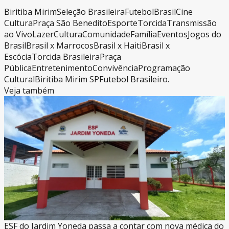
Biritiba Mirim
Seleção Brasileira
Futebol
Brasil
Cine
Cultura
Praça São Benedito
Esporte
Torcida
Transmissão
ao Vivo
Lazer
Cultura
Comunidade
Família
Eventos
Jogos do
Brasil
Brasil x Marrocos
Brasil x Haiti
Brasil x
Escócia
Torcida Brasileira
Praça
Pública
Entretenimento
Convivência
Programação
Cultural
Biritiba Mirim SP
Futebol Brasileiro.
Veja também
ESF do Jardim Yoneda passa a contar com nova médica do