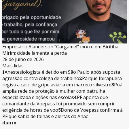
Empresário Alanderson "Gargamel" morre em Biritiba
Mirim; cidade lamenta a perda
28 de julho de 2026
Mais lidas
1
Anestesiologista é detido em São Paulo após suposta
agressão contra colega de trabalho
2
Parque Ibirapuera
registra caso de gripe aviária em marreco silvestre
3
Poá
amplia rede de proteção à mulher com patrulha
especializada e ações nas escolas
4
PF aponta que
comandante da Voepass foi promovido sem cumprir
exigência de horas de voo
5
Dono da Voepass confirma à
PF que sabia de falhas e alertas da Anac
diário