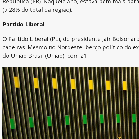
República (PR). Naquele ano, estava bem mais par
(7,28% do total da região).
Partido Liberal
O Partido Liberal (PL), do presidente Jair Bolson
cadeiras. Mesmo no Nordeste, berço político do ex-
do União Brasil (União), com 21.