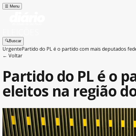
☰
Menu
ELEIÇÕES
🔍
Buscar
Urgente
Partido do PL é o partido com mais deputados fede
← Voltar
Partido do PL é o 
eleitos na região d