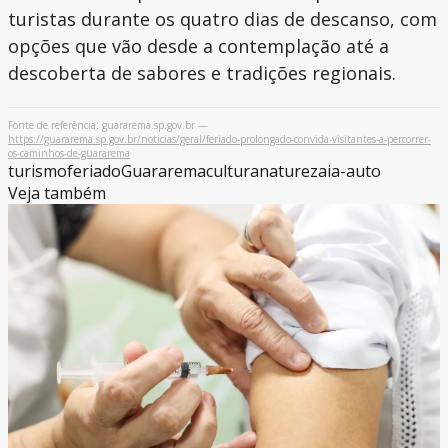
turistas durante os quatro dias de descanso, com
opções que vão desde a contemplação até a
descoberta de sabores e tradições regionais.
Fonte de referência: guararema.sp.gov.br —
https://guararema.sp.gov.br/noticias/geral/feriado-prolongado-convida-visitantes-a-percorrer-
os-caminhos-de-guararema
turismo
feriado
Guararema
cultura
natureza
ia-auto
Veja também