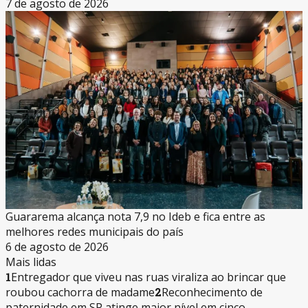
7 de agosto de 2026
Guararema alcança nota 7,9 no Ideb e fica entre as
melhores redes municipais do país
6 de agosto de 2026
Mais lidas
1
Entregador que viveu nas ruas viraliza ao brincar que
roubou cachorra de madame
2
Reconhecimento de
paternidade em SP atinge maior nível em cinco