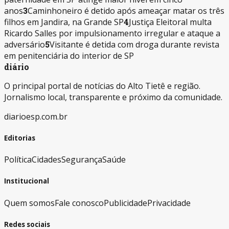
anos
3
Caminhoneiro é detido após ameaçar matar os três
filhos em Jandira, na Grande SP
4
Justiça Eleitoral multa
Ricardo Salles por impulsionamento irregular e ataque a
adversário
5
Visitante é detida com droga durante revista
em penitenciária do interior de SP
diário
O principal portal de notícias do Alto Tietê e região.
Jornalismo local, transparente e próximo da comunidade.
diarioesp.com.br
Editorias
Política
Cidades
Segurança
Saúde
Institucional
Quem somos
Fale conosco
Publicidade
Privacidade
Redes sociais