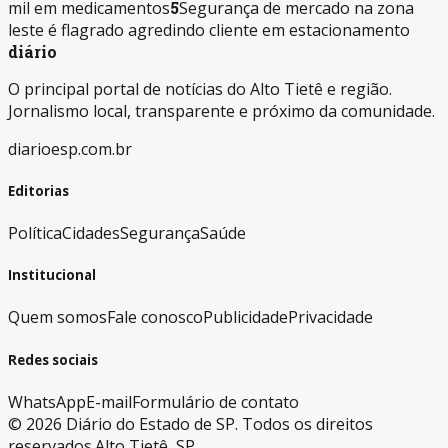
mil em medicamentos
5
Segurança de mercado na zona
leste é flagrado agredindo cliente em estacionamento
diário
O principal portal de notícias do Alto Tietê e região.
Jornalismo local, transparente e próximo da comunidade.
diarioesp.com.br
Editorias
Política
Cidades
Segurança
Saúde
Institucional
Quem somos
Fale conosco
Publicidade
Privacidade
Redes sociais
WhatsApp
E-mail
Formulário de contato
©
2026
Diário do Estado de SP. Todos os direitos
reservados.
Alto Tietê, SP