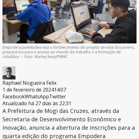
Empodera Juventudes visa o fortalecimento do projeto de vida dos jovens,
prepará-los para o acesso ao mundo do trabalho e à formação de
cidadãos
—
Foto:
Warley Kenji/PMMC
Raphael Nogueira Felix
1 de fevereiro de 2024
14:07
Facebook
WhatsApp
Twitter
Atualizado há 27 dias às 22:31
A Prefeitura de Mogi das Cruzes, através da
Secretaria de Desenvolvimento Econômico e
Inovação, anuncia a abertura de inscrições para a
quarta edição do programa Empodera