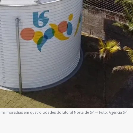
mil moradias em quatro cidades do Litoral Norte de SP
—
Foto:
Agência SP