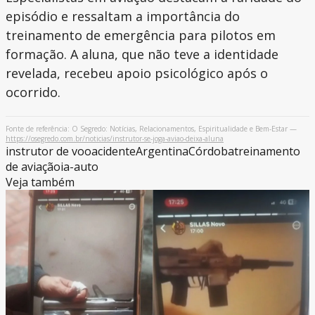
episódio e ressaltam a importância do
treinamento de emergência para pilotos em
formação. A aluna, que não teve a identidade
revelada, recebeu apoio psicológico após o
ocorrido.
Fonte de referência: O Segredo: Notícias, Relacionamentos, Espiritualidade e Bem-Estar —
https://osegredo.com.br/noticias/instrutor-se-joga-aviao-deixa-aluna
instrutor de voo
acidente
Argentina
Córdoba
treinamento
de aviação
ia-auto
Veja também