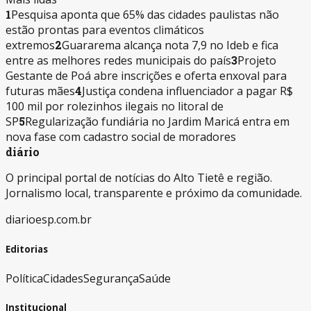
1
Pesquisa aponta que 65% das cidades paulistas não
estão prontas para eventos climáticos
extremos
2
Guararema alcança nota 7,9 no Ideb e fica
entre as melhores redes municipais do país
3
Projeto
Gestante de Poá abre inscrições e oferta enxoval para
futuras mães
4
Justiça condena influenciador a pagar R$
100 mil por rolezinhos ilegais no litoral de
SP
5
Regularização fundiária no Jardim Maricá entra em
nova fase com cadastro social de moradores
diário
O principal portal de notícias do Alto Tietê e região.
Jornalismo local, transparente e próximo da comunidade.
diarioesp.com.br
Editorias
Política
Cidades
Segurança
Saúde
Institucional