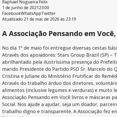
Raphael Nogueira Felix
1 de junho de 2021
23:00
Facebook
WhatsApp
Twitter
Atualizado 21 de mai. de 2026 às 23:19
A Associação Pensando em Você, 
No dia 1º de maio foi entregue diversas cestas bá
Através dos apoiadores: Stars Group Brazil (SP) – Tr
abrilhantado pela ilustríssima presença do Prefeito
marido Presidente do Partido PSD Sr. Marcelo do 
Cristina e Juliane do Ministério Frutificar do R
Através do trabalho árduo dos diretores, voluntár
alimentos (inclusive legumes e verduras) e muito l
Associação Pensando em Você livros e máscaras pa
Social. Nos ajude a ajudar, seja um doador, parcei
trabalho digno e transparente. A Associação fez e