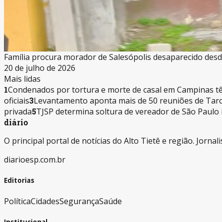
Família procura morador de Salesópolis desaparecido des
20 de julho de 2026
Mais lidas
1
Condenados por tortura e morte de casal em Campinas tê
oficiais
3
Levantamento aponta mais de 50 reuniões de Tarc
privada
5
TJSP determina soltura de vereador de São Paulo
diário
O principal portal de notícias do Alto Tietê e região. Jorn
diarioesp.com.br
Editorias
Política
Cidades
Segurança
Saúde