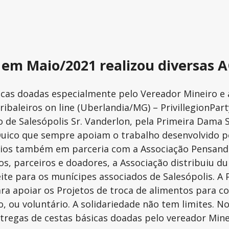
em Maio/2021 realizou diversas A
sicas doadas especialmente pelo Vereador Mineiro e
ibaleiros on line (Uberlandia/MG) – PrivillegionParty
 de Salesópolis Sr. Vanderlon, pela Primeira Dama Sra
Quico que sempre apoiam o trabalho desenvolvido po
emédios também em parceria com a Associação Pensa
ios, parceiros e doadores, a Associação distribuiu 
eite para os munícipes associados de Salesópolis. A 
ra apoiar os Projetos de troca de alimentos para 
ro, ou voluntário. A solidariedade não tem limites.
ntregas de cestas básicas doadas pelo vereador Min