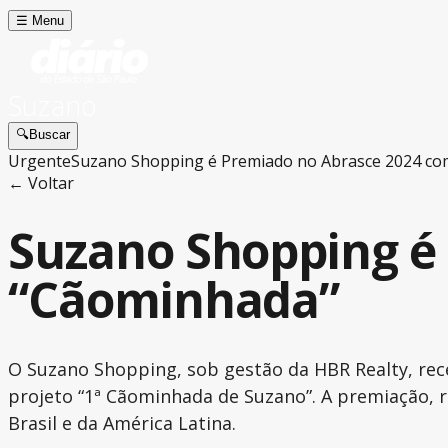
☰
Menu
Suzano
🔍
Buscar
Urgente
Suzano Shopping é Premiado no Abrasce 2024 co
← Voltar
Suzano Shopping é
“Cãominhada”
O Suzano Shopping, sob gestão da HBR Realty, rec
projeto “1ª Cãominhada de Suzano”. A premiação, r
Brasil e da América Latina.