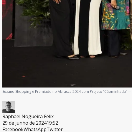
Suzano Shopping é Premiado no Abrasce 2024 com Projeto “Cãominhada”
—
Raphael Nogueira Felix
29 de junho de 2024
19:52
Facebook
WhatsApp
Twitter