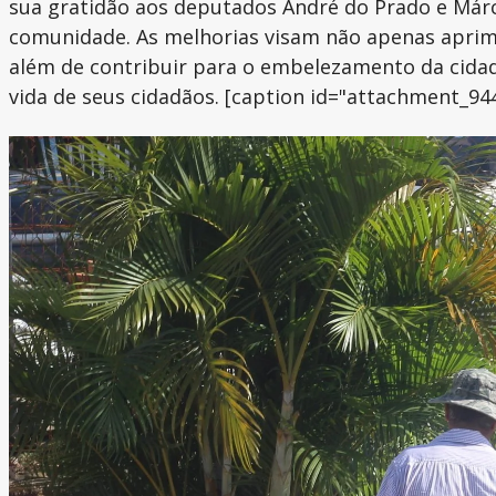
sua gratidão aos deputados André do Prado e Márci
comunidade. As melhorias visam não apenas aprim
além de contribuir para o embelezamento da cidade
vida de seus cidadãos. [caption id="attachment_94