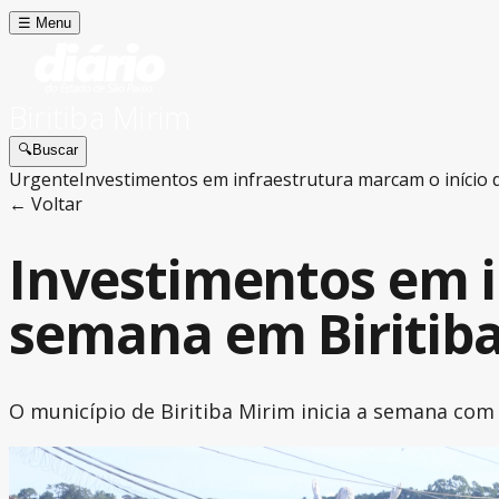
☰
Menu
Biritiba Mirim
🔍
Buscar
Urgente
Investimentos em infraestrutura marcam o início 
← Voltar
Investimentos em i
semana em Biritib
O município de Biritiba Mirim inicia a semana co