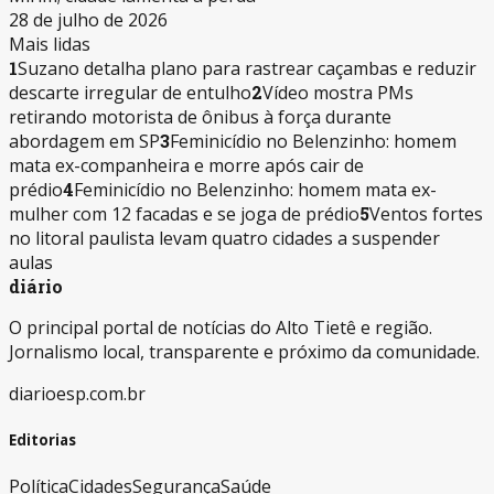
28 de julho de 2026
Mais lidas
1
Suzano detalha plano para rastrear caçambas e reduzir
descarte irregular de entulho
2
Vídeo mostra PMs
retirando motorista de ônibus à força durante
abordagem em SP
3
Feminicídio no Belenzinho: homem
mata ex-companheira e morre após cair de
prédio
4
Feminicídio no Belenzinho: homem mata ex-
mulher com 12 facadas e se joga de prédio
5
Ventos fortes
no litoral paulista levam quatro cidades a suspender
aulas
diário
O principal portal de notícias do Alto Tietê e região.
Jornalismo local, transparente e próximo da comunidade.
diarioesp.com.br
Editorias
Política
Cidades
Segurança
Saúde