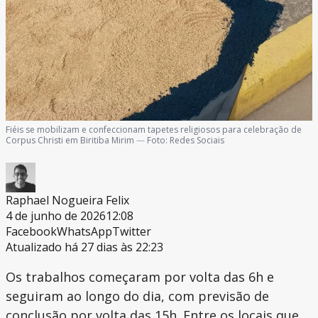
Fiéis se mobilizam e confeccionam tapetes religiosos para celebração de
Corpus Christi em Biritiba Mirim
—
Foto:
Redes Sociais
Raphael Nogueira Felix
4 de junho de 2026
12:08
Facebook
WhatsApp
Twitter
Atualizado há 27 dias às 22:23
Os trabalhos começaram por volta das 6h e
seguiram ao longo do dia, com previsão de
conclusão por volta das 15h. Entre os locais que