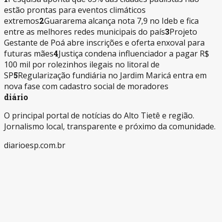
estão prontas para eventos climáticos
extremos
2
Guararema alcança nota 7,9 no Ideb e fica
entre as melhores redes municipais do país
3
Projeto
Gestante de Poá abre inscrições e oferta enxoval para
futuras mães
4
Justiça condena influenciador a pagar R$
100 mil por rolezinhos ilegais no litoral de
SP
5
Regularização fundiária no Jardim Maricá entra em
nova fase com cadastro social de moradores
diário
O principal portal de notícias do Alto Tietê e região.
Jornalismo local, transparente e próximo da comunidade.
diarioesp.com.br
Editorias
Política
Cidades
Segurança
Saúde
Institucional