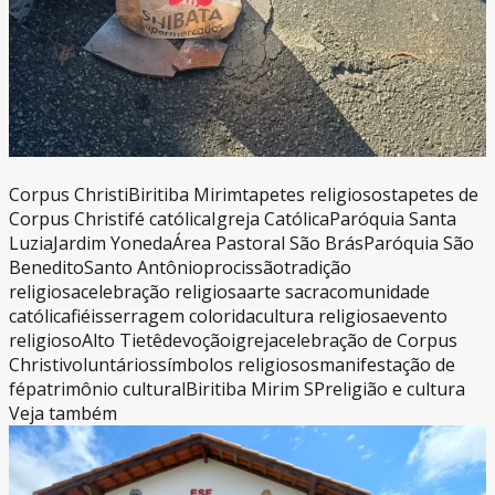
Corpus Christi
Biritiba Mirim
tapetes religiosos
tapetes de
Corpus Christi
fé católica
Igreja Católica
Paróquia Santa
Luzia
Jardim Yoneda
Área Pastoral São Brás
Paróquia São
Benedito
Santo Antônio
procissão
tradição
religiosa
celebração religiosa
arte sacra
comunidade
católica
fiéis
serragem colorida
cultura religiosa
evento
religioso
Alto Tietê
devoção
igreja
celebração de Corpus
Christi
voluntários
símbolos religiosos
manifestação de
fé
patrimônio cultural
Biritiba Mirim SP
religião e cultura
Veja também