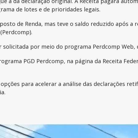
 que a da declaração original. A Receita pagará aut
ama de lotes e de prioridades legais.
sto de Renda, mas teve o saldo reduzido após a ret
 (Perdcomp).
 solicitada por meio do programa Perdcomp Web, di
programa PGD Perdcomp, na página da Receita Feder
opções para acelerar a análise das declarações reti
a.