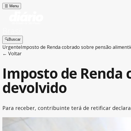
☰
Menu
Brasil
🔍
Buscar
Urgente
Imposto de Renda cobrado sobre pensão alimentíc
← Voltar
Imposto de Renda c
devolvido
Para receber, contribuinte terá de retificar decla