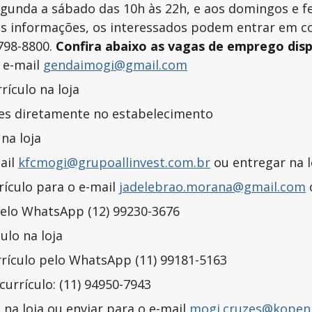
egunda a sábado das 10h às 22h, e aos domingos e fe
is informações, os interessados podem entrar em con
4798-8800.
Confira abaixo as vagas de emprego disp
o e-mail
gendaimogi@gmail.com
rículo na loja
ções diretamente no estabelecimento
na loja
mail
kfcmogi@grupoallinvest.com.br
ou entregar na l
rículo para o e-mail
jadelebrao.morana@gmail.com
o
o pelo WhatsApp (12) 99230-3676
ulo na loja
currículo pelo WhatsApp (11) 99181-5163
currículo: (11) 94950-7943
na loja ou enviar para o e-mail
mogi.cruzes@kopen