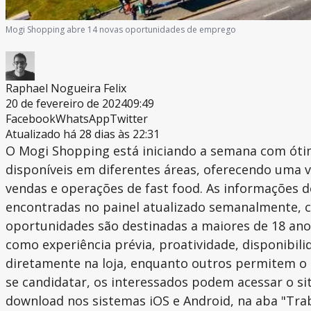
Mogi Shopping abre 14 novas oportunidades de emprego
Raphael Nogueira Felix
20 de fevereiro de 2024
09:49
Facebook
WhatsApp
Twitter
Atualizado há 28 dias às 22:31
O Mogi Shopping está iniciando a semana com óti
disponíveis em diferentes áreas, oferecendo uma v
vendas e operações de fast food. As informações d
encontradas no painel atualizado semanalmente, c
oportunidades são destinadas a maiores de 18 anos
como experiência prévia, proatividade, disponibil
diretamente na loja, enquanto outros permitem o 
se candidatar, os interessados podem acessar o s
download nos sistemas iOS e Android, na aba "Tra