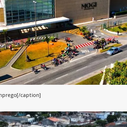
mprego[/caption]