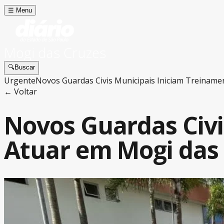
☰
Menu
Mogi das Cruzes
🔍
Buscar
Urgente
Novos Guardas Civis Municipais Iniciam Treiname
← Voltar
Novos Guardas Civi
Atuar em Mogi das