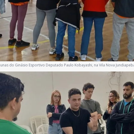
alunas do Ginásio Esportivo Deputado Paulo Kobayashi, na Vila Nova Jundiapeb