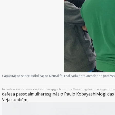
Capacitação sobre Mobilização Neural foi realizada para atender os profes
Fonte de referência: www.mogidascruzes.sp.gov.br —
https://www.mogidascruzes.sp.gov.br/noti
defesa pessoal
mulheres
ginásio Paulo Kobayashi
Mogi das
Veja também