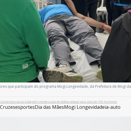
sores que participam do programa Mogi Longevidade, da Prefeitura de Mogi da
cia/ginasio-paulo-kobayashi-recebe-aulao-de-defesa-pessoal-para-mais-de-100-mulheres
 Cruzes
esportes
Dia das Mães
Mogi Longevidade
ia-auto