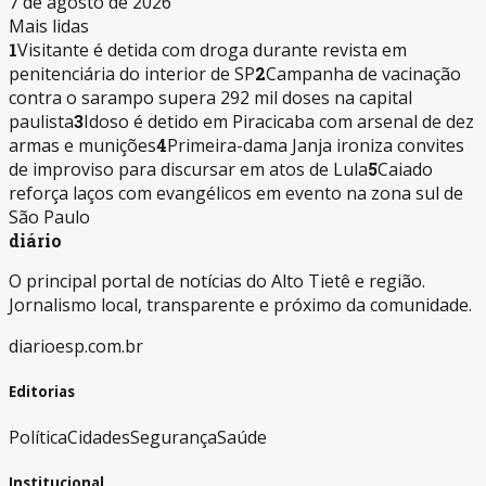
7 de agosto de 2026
Mais lidas
1
Visitante é detida com droga durante revista em
penitenciária do interior de SP
2
Campanha de vacinação
contra o sarampo supera 292 mil doses na capital
paulista
3
Idoso é detido em Piracicaba com arsenal de dez
armas e munições
4
Primeira-dama Janja ironiza convites
de improviso para discursar em atos de Lula
5
Caiado
reforça laços com evangélicos em evento na zona sul de
São Paulo
diário
O principal portal de notícias do Alto Tietê e região.
Jornalismo local, transparente e próximo da comunidade.
diarioesp.com.br
Editorias
Política
Cidades
Segurança
Saúde
Institucional