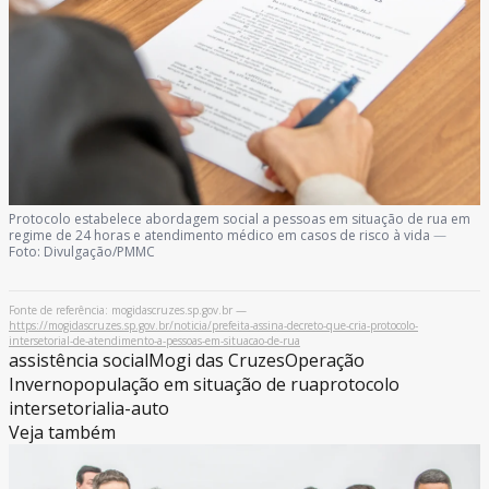
Protocolo estabelece abordagem social a pessoas em situação de rua em
regime de 24 horas e atendimento médico em casos de risco à vida
—
Foto: Divulgação/PMMC
Fonte de referência: mogidascruzes.sp.gov.br —
https://mogidascruzes.sp.gov.br/noticia/prefeita-assina-decreto-que-cria-protocolo-
intersetorial-de-atendimento-a-pessoas-em-situacao-de-rua
assistência social
Mogi das Cruzes
Operação
Inverno
população em situação de rua
protocolo
intersetorial
ia-auto
Veja também