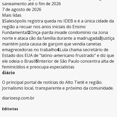
saneamento até o fim de 2026
7 de agosto de 2026
Mais lidas
1
Salesópolis registra queda no IDEB e é a única cidade da
região a recuar nos anos iniciais do Ensino
Fundamental
2
Onça-parda invade condomínio na zona
norte e ataca cão da família durante a madrugada
3
Justiça
mantém justa causa de garçom que vendia canetas
emagrecedoras no trabalho
4
Lula chama secretário de
Estado dos EUA de "latino-americano frustrado" e diz que
ele odeia o Brasil
5
Interior de São Paulo concentra alta de
feminicídios e preocupa especialistas
diário
O principal portal de notícias do Alto Tietê e região.
Jornalismo local, transparente e próximo da comunidade.
diarioesp.com.br
Editorias