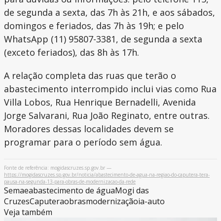
de segunda a sexta, das 7h às 21h, e aos sábados,
domingos e feriados, das 7h às 19h; e pelo
WhatsApp (11) 95807-3381, de segunda a sexta
(exceto feriados), das 8h às 17h.
A relação completa das ruas que terão o
abastecimento interrompido inclui vias como Rua
Villa Lobos, Rua Henrique Bernadelli, Avenida
Jorge Salvarani, Rua João Reginato, entre outras.
Moradores dessas localidades devem se
programar para o período sem água.
Fonte de referência: mogidascruzes.sp.gov.br —
https://mogidascruzes.sp.gov.br/noticia/abastecimento-de-agua-na-regiao-do-caputera-tera-
pausa-na-segunda-13-para-obras-de-modernizacao-da-rede
Semae
abastecimento de água
Mogi das
Cruzes
Caputera
obras
modernização
ia-auto
Veja também