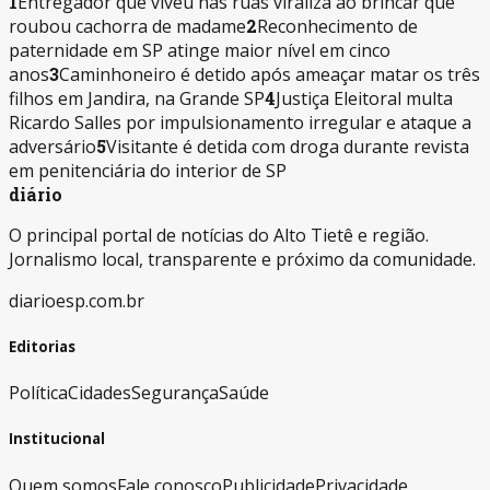
1
Entregador que viveu nas ruas viraliza ao brincar que
roubou cachorra de madame
2
Reconhecimento de
paternidade em SP atinge maior nível em cinco
anos
3
Caminhoneiro é detido após ameaçar matar os três
filhos em Jandira, na Grande SP
4
Justiça Eleitoral multa
Ricardo Salles por impulsionamento irregular e ataque a
adversário
5
Visitante é detida com droga durante revista
em penitenciária do interior de SP
diário
O principal portal de notícias do Alto Tietê e região.
Jornalismo local, transparente e próximo da comunidade.
diarioesp.com.br
Editorias
Política
Cidades
Segurança
Saúde
Institucional
Quem somos
Fale conosco
Publicidade
Privacidade