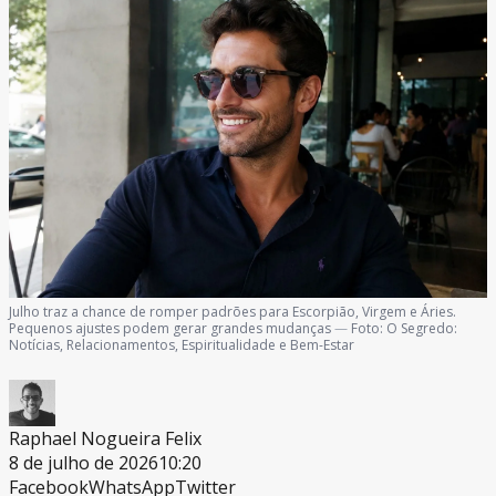
Julho traz a chance de romper padrões para Escorpião, Virgem e Áries.
Pequenos ajustes podem gerar grandes mudanças
—
Foto:
O Segredo:
Notícias, Relacionamentos, Espiritualidade e Bem-Estar
Raphael Nogueira Felix
8 de julho de 2026
10:20
Facebook
WhatsApp
Twitter