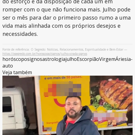
do esforço e da disposição de cada um em
romper com o que não funciona mais. Julho pode
ser o mês para dar o primeiro passo rumo a uma
vida mais alinhada com os próprios desejos e
necessidades.
Fonte de referência: O Segredo: Notícias, Relacionamentos, Espiritualidade e Bem-Estar —
https://osegredo.com.br/horoscopo/signos/julho-virada-signos
horóscopo
signos
astrologia
julho
Escorpião
Virgem
Áries
ia-
auto
Veja também