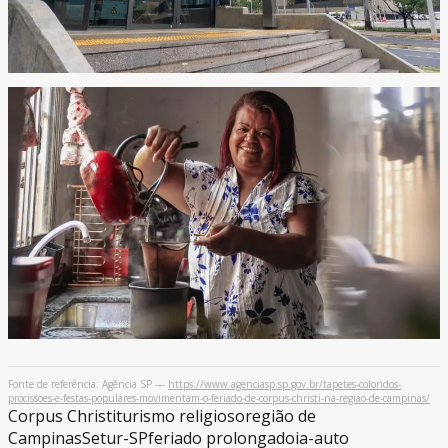
Fonte de referência: Agência SP —
https://www.agenciasp.sp.gov.br/tapetes-coloridos-
procissoes-e-festas-populares-movimentam-o-feriado-de-corpus-christi-na-regiao-de-campinas/
Corpus Christi
turismo religioso
região de
Campinas
Setur-SP
feriado prolongado
ia-auto