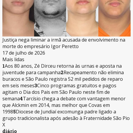
Justiça nega liminar a irmã acusada de envolvimento na
morte do empresário Igor Peretto
17 de julho de 2026
Mais lidas
1
Aos 80 anos, Zé Dirceu retorna às urnas e aposta na
juventude para campanha
2
Recapeamento não elimina
buracos e São Paulo registra 52 mil pedidos de reparo
em seis meses
3
Cinco programas gratuitos e pagos
agitam o Dia dos Pais em São Paulo neste fim de
semana
4
Tarcísio chega a debate com vantagem menor
que Alckmin em 2014, mas melhor que Covas em
1998
5
Diocese de Jundiaí excomunga padre ligado a
grupo tradicionalista após adesão à Fraternidade São Pio
X
diário