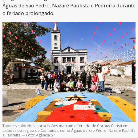
Águas de São Pedro, Nazaré Paulista e Pedreira durante
o feriado prolongado.
Tapetes coloridos e procissões marcam o feriado de Corpus Christi em
cidades da região de Campinas, como Águas de São Pedro, Nazaré Paulista
e Pedreira
—
Foto:
Agência SP