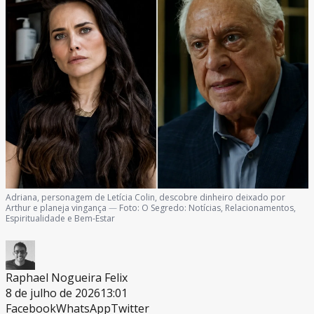
Adriana, personagem de Letícia Colin, descobre dinheiro deixado por
Arthur e planeja vingança
—
Foto:
O Segredo: Notícias, Relacionamentos,
Espiritualidade e Bem-Estar
Raphael Nogueira Felix
8 de julho de 2026
13:01
Facebook
WhatsApp
Twitter