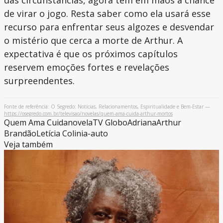
das circunstâncias, agora tem em mãos a chance
de virar o jogo. Resta saber como ela usará esse
recurso para enfrentar seus algozes e desvendar
o mistério que cerca a morte de Arthur. A
expectativa é que os próximos capítulos
reservem emoções fortes e revelações
surpreendentes.
Fonte de referência: O Segredo: Notícias, Relacionamentos, Espiritualidade e Bem-Estar —
https://osegredo.com.br/televisao/novelas/quem-ama-cuida-arthur-mortos
Quem Ama Cuida
novela
TV Globo
Adriana
Arthur
Brandão
Letícia Colin
ia-auto
Veja também