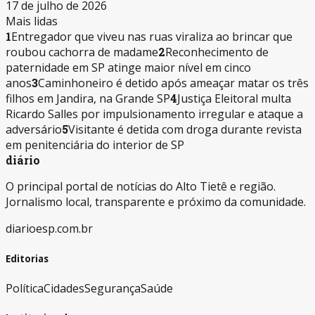
17 de julho de 2026
Mais lidas
1
Entregador que viveu nas ruas viraliza ao brincar que
roubou cachorra de madame
2
Reconhecimento de
paternidade em SP atinge maior nível em cinco
anos
3
Caminhoneiro é detido após ameaçar matar os três
filhos em Jandira, na Grande SP
4
Justiça Eleitoral multa
Ricardo Salles por impulsionamento irregular e ataque a
adversário
5
Visitante é detida com droga durante revista
em penitenciária do interior de SP
diário
O principal portal de notícias do Alto Tietê e região.
Jornalismo local, transparente e próximo da comunidade.
diarioesp.com.br
Editorias
Política
Cidades
Segurança
Saúde