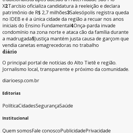
X
2
Tarcísio oficializa candidatura à reeleição e declara
patrimônio de R$ 2,7 milhões
3
Salesópolis registra queda
no IDEB e é a única cidade da região a recuar nos anos
iniciais do Ensino Fundamental
4
Onça-parda invade
condomínio na zona norte e ataca cão da família durante
a madrugada
5
Justiça mantém justa causa de garçom que
vendia canetas emagrecedoras no trabalho
diário
O principal portal de notícias do Alto Tietê e região.
Jornalismo local, transparente e próximo da comunidade.
diarioesp.com.br
Editorias
Política
Cidades
Segurança
Saúde
Institucional
Quem somos
Fale conosco
Publicidade
Privacidade