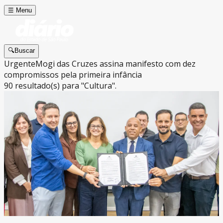
☰
Menu
🔍
Buscar
Urgente
Mogi das Cruzes assina manifesto com dez
compromissos pela primeira infância
90
resultado(s) para
"
Cultura
"
.