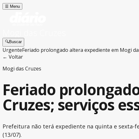
☰
Menu
Mogi das Cruzes
🔍
Buscar
Urgente
Feriado prolongado altera expediente em Mogi da
← Voltar
Mogi das Cruzes
Feriado prolongado
Cruzes; serviços e
Prefeitura não terá expediente na quinta e sexta-f
(13/07).