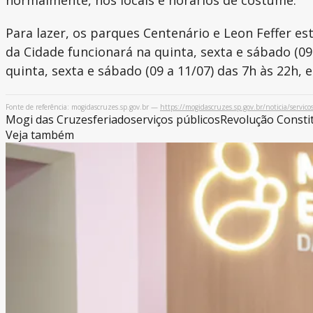
Para lazer, os parques Centenário e Leon Feffer es
da Cidade funcionará na quinta, sexta e sábado (09
quinta, sexta e sábado (09 a 11/07) das 7h às 22h, 
Fonte de referência: mogidascruzes.sp.gov.br —
https://mogidascruzes.sp.gov.br/noticia/servico
Mogi das Cruzes
feriado
serviços públicos
Revolução Constit
Veja também