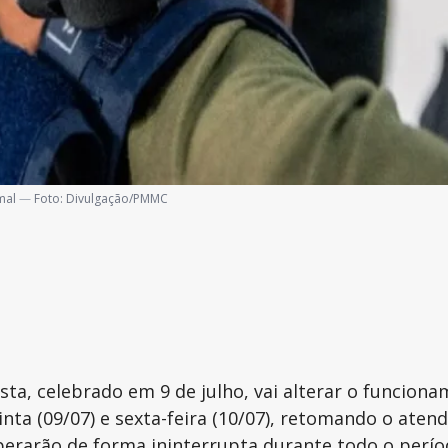
mal
—
Foto:
Divulgação/PMMC
sta, celebrado em 9 de julho, vai alterar o funcion
inta (09/07) e sexta-feira (10/07), retomando o aten
operarão de forma ininterrupta durante todo o perío