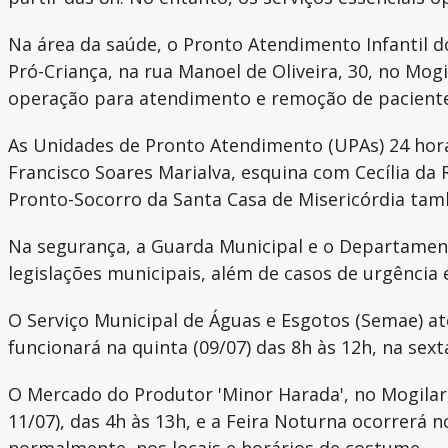
Na área da saúde, o Pronto Atendimento Infantil d
Pró-Criança, na rua Manoel de Oliveira, 30, no M
operação para atendimento e remoção de paciente
As Unidades de Pronto Atendimento (UPAs) 24 hora
Francisco Soares Marialva, esquina com Cecília da
Pronto-Socorro da Santa Casa de Misericórdia ta
Na segurança, a Guarda Municipal e o Departament
legislações municipais, além de casos de urgência 
O Serviço Municipal de Águas e Esgotos (Semae) a
funcionará na quinta (09/07) das 8h às 12h, na sext
O Mercado do Produtor 'Minor Harada', no Mogilar,
11/07), das 4h às 13h, e a Feira Noturna ocorrerá 
normalmente, nos locais e horários de costume.