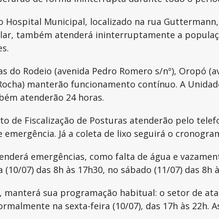
o Hospital Municipal, localizado na rua Gutterman
ogilar, também atenderá ininterruptamente a popula
s.
s do Rodeio (avenida Pedro Romero s/nº), Oropó (av
 Rocha) manterão funcionamento contínuo. A Unidad
mbém atenderão 24 horas.
o de Fiscalização de Posturas atenderão pelo telef
e emergência. Já a coleta de lixo seguirá o cronogr
tenderá emergências, como falta de água e vazament
a (10/07) das 8h às 17h30, no sábado (11/07) das 8h 
 manterá sua programação habitual: o setor de atac
normalmente na sexta-feira (10/07), das 17h às 22h. 