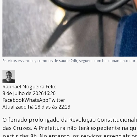
Serviços essenciais, como os de saúde 24h, seguem com funcionamento nor
Raphael Nogueira Felix
8 de julho de 2026
16:20
Facebook
WhatsApp
Twitter
Atualizado há 28 dias às 22:23
O feriado prolongado da Revolução Constitucionali
das Cruzes. A Prefeitura não terá expediente na qu
partir das 8h. No entanto, os serviços essenciais 