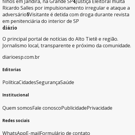
filhos em Jandira, na Grande SP
4
Justiça Eleitoral multa
Ricardo Salles por impulsionamento irregular e ataque a
adversário
5
Visitante é detida com droga durante revista
em penitenciária do interior de SP
diário
O principal portal de notícias do Alto Tietê e região.
Jornalismo local, transparente e próximo da comunidade.
diarioesp.com.br
Editorias
Política
Cidades
Segurança
Saúde
Institucional
Quem somos
Fale conosco
Publicidade
Privacidade
Redes sociais
WhatsApp
E-mail
Formulário de contato